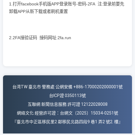
1.打开facebook手机版APP登录账号-密码-2FA 注:登录前要先
卸载APP从新下载或者刷机重置
2.2FA接验证码 接码网址:2fa.run
台湾TW 臺北市·警務處 公網安備 +886-17000202000001號
台ICP證 0350113號
互聯網 新聞信息服務 許可證 12122028008
網絡文化 經營許可證：台網文〔2025〕15034-0251號
『臺北市中正區移民里2 鄰移民北路四段9 巷1 弄2 號2. 樓』