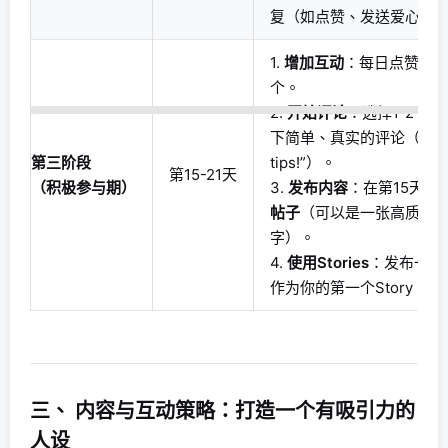
复（如点赞、发送爱心）
1.
增加互动
：每日点赞5-1
个。
2.
开始评论
：选择1-2个帖
下简单、真实的评论（如“Nice
第三阶段
tips!”）。
第15-21天
（积极参与期）
3.
发布内容
：在第15天左
帖子
（可以是一张高质量图
字）。
4.
使用Stories
：发布一张
作为你的第一个Story。
三、 内容与互动策略：打造一个有吸引力的
人设