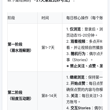
以下是经典的
「21天渐进式养号法」
：
阶段
时间
每日核心操作（每个账号
1.
仅浏览
：登录后，浏览
页动态15-20分钟。
2.
观看视频
：多点开Ree
第一阶段
第1-7天
看，并让视频自然播放完
（潜水观察期）
3.
随机行为
：偶尔点开他
事（Stories）。
※ 禁止关注、点赞、发帖
1.
继续浏览
：保持第一阶
2.
开始点赞
：每日点赞2-5
确保点赞的内容与你模拟
第二阶段
第8-14天
3.
关注
：每日关注1-3个
（轻度互动期）
方账号。
4.
交互Stories
：偶尔对St