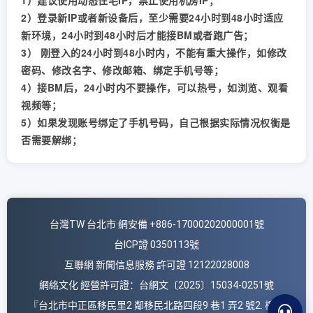
1）建议使用动态住宅IP，禁止使用机房IP；
2）登录新IP或者新设备后，至少需要24小时到48小时适应
新环境，24小时到48小时后才能接BM或者跑广告；
3） 刚登入的24小时到48小时内，不能有重大操作，如修改
密码、修改名字、修改邮箱、绑定手机号等；
4）接BM后，24小时内不要操作，可以热号，如浏览、观看
视频等；
5）如果发现账号绑定了手机号码，自己根据实际情况权衡是
否需要解绑；
台灣TW 台北市·網安備 +886-17000202000001號
台ICP證 0350113號
互聯網 新聞信息服務 許可證 12122028008
網絡文化 經營許可證：台網文〔2025〕15034-0251號
『台北市中正區移民里2 鄰移民北路四段9 巷1 弄2 號2. 樓』