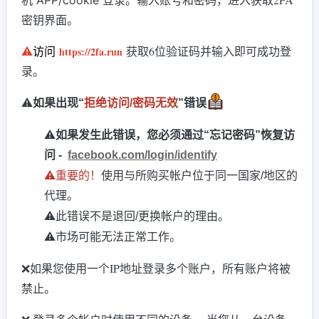
机 APP/cookie 登录。
密钥界面。
访问
获取6位验证码并输入即可成功登
⚠️
https://2fa.run
录。
⚠️
如果出现“
拒绝访问/密码无效
”错误
⚠️
如果发生此错误，您必须通过“忘记密码”恢复访
问 -
facebook.com/login/identify
⚠️
重要的！
使用与所购买帐户位于同一国家/地区的
代理。
⚠️
此错误不是退回/更换帐户的理由。
⚠️
市场可能无法正常工作。
❌如果您使用一个IP地址登录多个账户，所有账户将被
禁止。