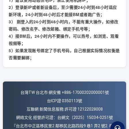
1）建议使用动态住宅IP，禁止使用机房IP；
2）登录新IP或者新设备后，至少需要24小时到48小时适应
新环境，24小时到48小时后才能接BM或者跑广告；
3） 刚登入的24小时到48小时内，不能有重大操作，如修改
密码、修改名字、修改邮箱、绑定手机号等；
4）接BM后，24小时内不要操作，可以热号，如浏览、观看
视频等；
5）如果发现账号绑定了手机号码，自己根据实际情况权衡是
否需要解绑；
台灣TW 台北市·網安備 +886-17000202000001號
台ICP證 0350113號
互聯網 新聞信息服務 許可證 12122028008
網絡文化 經營許可證：台網文〔2025〕15034-0251號
『台北市中正區移民里2 鄰移民北路四段9 巷1 弄2 號2. 樓』