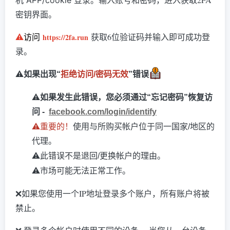
机 APP/cookie 登录。
密钥界面。
访问
获取6位验证码并输入即可成功登
⚠️
https://2fa.run
录。
⚠️
如果出现“
拒绝访问/密码无效
”错误
⚠️
如果发生此错误，您必须通过“忘记密码”恢复访
问 -
facebook.com/login/identify
⚠️
重要的！
使用与所购买帐户位于同一国家/地区的
代理。
⚠️
此错误不是退回/更换帐户的理由。
⚠️
市场可能无法正常工作。
❌如果您使用一个IP地址登录多个账户，所有账户将被
禁止。