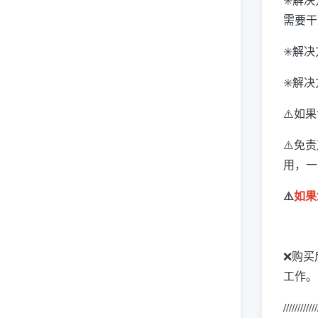
需要干
✳️解
✳️解
⚠️如
⚠️免
用，一
⚠️
如果
❌购买
工作
。
////////////