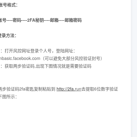
书账号格式：
----密码----2FA秘钥----邮箱----邮箱密码
登录方法：
一步：打开风控网址登录个人号，登陆网址：
://mbasic.facebook.com（可以避免大部分风控验证封号）
二步：获取两步验证码,出现下图情况就是需要验证码
两步验证码2fa密匙复制粘贴到
http://2fa.
run
去提取6位数字验证
下图所示：