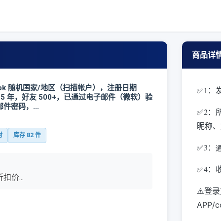
商品详
book 随机国家/地区（扫描帐户），注册日期
✅1：发
2025 年，好友 500+，已通过电子邮件（微软）验
件密码，...
✅2：
昵称、
时
库存
82
件
✅3
：
通
✅4：
扣价...
⚠️登
APP/