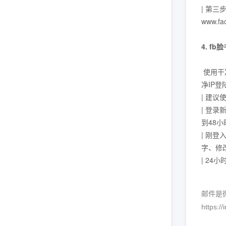
| 第
www.f
4. f
使用干
净IP登
| 建议
| 登录
到48
| 刚
字、修
| 2
邮件是微软
https:/