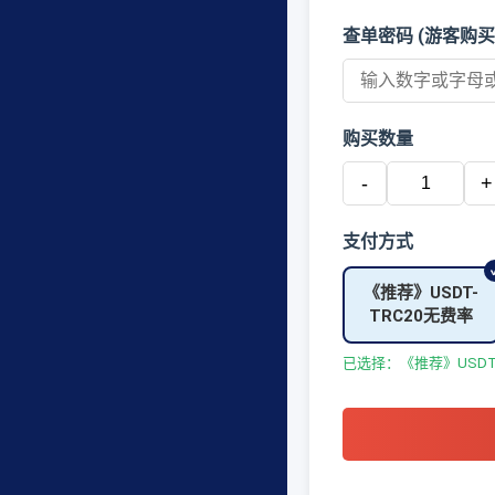
查单密码 (游客购买
购买数量
-
+
支付方式
《推荐》USDT-
TRC20无费率
已选择：《推荐》USDT-