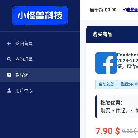
余额:
$0.00
未登录
购买商品
返回首頁
Facde
查詢訂單
2023-
证，包含邮
教程網
自动发货
售后24小
用戶中心
批发优惠：
购买 5 件起，有折
7.90 $
0.00 $