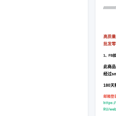
////////////
高质量
批发零
1、
FB
此商品f
经过s
180
邮箱登
https:
RU/web