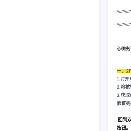
////////////
////////////
必须使用此
一、2
1. 打开 h
2.将
3.获
验证码
回到双
按钮。