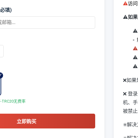
访
⚠️
必填)
⚠️
如果
⚠️
-
⚠️
⚠️
⚠️
❌如果
❌ 登
TRC20无费率
机、手
被禁止
立即购买
✳️解
✳️解