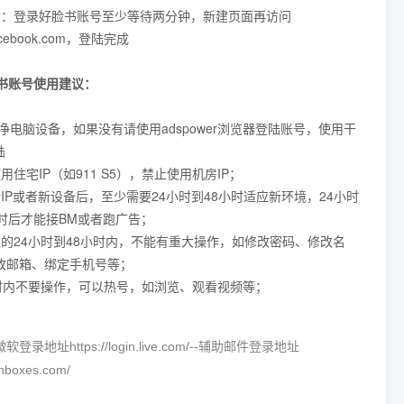
三步：登录好脸书账号至少等待两分钟，新建页面再访问
acebook.com，登陆完成
b脸书账号使用建议：
净电脑设备，如果没有请使用adspower浏览器登陆账号，使用干
陆
使用住宅IP（如911 S5），禁止使用机房IP；
新IP或者新设备后，至少需要24小时到48小时适应新环境，24小时
小时后才能接BM或者跑广告；
登入的24小时到48小时内，不能有重大操作，如修改密码、修改名
改邮箱、绑定手机号等；
4小时内不要操作，可以热号，如浏览、观看视频等；
登录地址https://login.live.com/--辅助邮件登录地址
/inboxes.com/